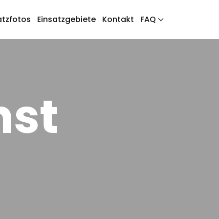
atzfotos
Einsatzgebiete
Kontakt
FAQ
nst
e