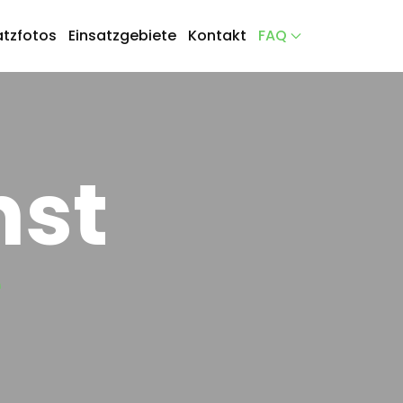
atzfotos
Einsatzgebiete
Kontakt
FAQ
nst
e