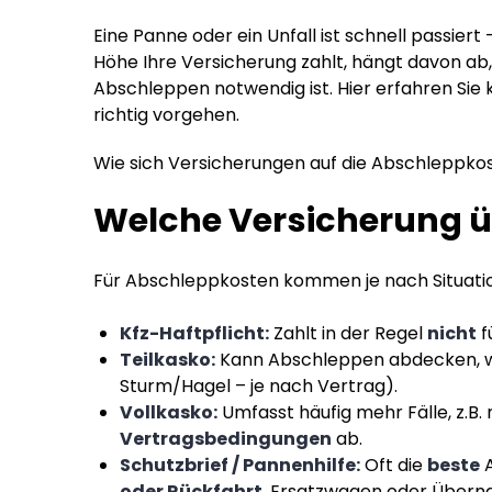
Eine Panne oder ein Unfall ist schnell passiert 
Höhe Ihre Versicherung zahlt, hängt davon ab
Abschleppen notwendig ist. Hier erfahren Sie 
richtig vorgehen.
Wie sich Versicherungen auf die Abschleppko
Welche Versicherung 
Für Abschleppkosten kommen je nach Situatio
Kfz-Haftpflicht:
Zahlt in der Regel
nicht
f
Teilkasko:
Kann Abschleppen abdecken, w
Sturm/Hagel – je nach Vertrag).
Vollkasko:
Umfasst häufig mehr Fälle, z.B
Vertragsbedingungen
ab.
Schutzbrief / Pannenhilfe:
Oft die
beste
A
oder Rückfahrt
, Ersatzwagen oder Überna