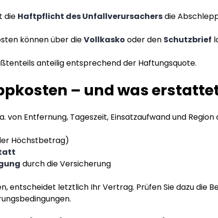
t die
Haftpflicht des Unfallverursachers
die Abschlepp
sten können über die
Vollkasko
oder den
Schutzbrief
l
ößtenteils anteilig entsprechend der Haftungsquote.
pkosten – und was erstattet
. von Entfernung, Tageszeit, Einsatzaufwand und Region 
ler Höchstbetrag)
tatt
agung
durch die Versicherung
entscheidet letztlich Ihr Vertrag. Prüfen Sie dazu die Be
erungsbedingungen.