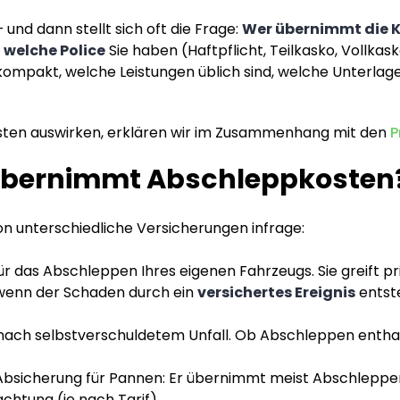
– und dann stellt sich oft die Frage:
Wer übernimmt die K
,
welche Police
Sie haben (Haftpflicht, Teilkasko, Vollka
kompakt, welche Leistungen üblich sind, welche Unterlag
sten auswirken, erklären wir im Zusammenhang mit den
P
übernimmt Abschleppkosten
n unterschiedliche Versicherungen infrage:
ür das Abschleppen Ihres eigenen Fahrzeugs. Sie greift pr
enn der Schaden durch ein
versichertes Ereignis
entste
. nach selbstverschuldetem Unfall. Ob Abschleppen enthal
bsicherung für Pannen: Er übernimmt meist Abschleppen 
chtung (je nach Tarif).