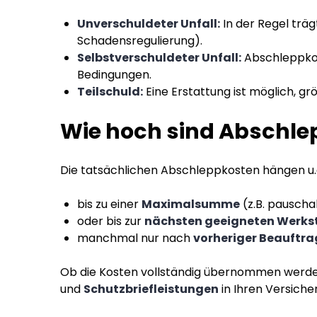
Unverschuldeter Unfall:
In der Regel träg
Schadensregulierung).
Selbstverschuldeter Unfall:
Abschleppko
Bedingungen.
Teilschuld:
Eine Erstattung ist möglich, gr
Wie hoch sind Abschlep
Die tatsächlichen Abschleppkosten hängen u.a
bis zu einer
Maximalsumme
(z.B. pauscha
oder bis zur
nächsten geeigneten Werks
manchmal nur nach
vorheriger Beauftr
Ob die Kosten vollständig übernommen werden, 
und
Schutzbriefleistungen
in Ihren Versich