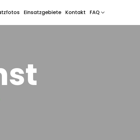
atzfotos
Einsatzgebiete
Kontakt
FAQ
nst
e