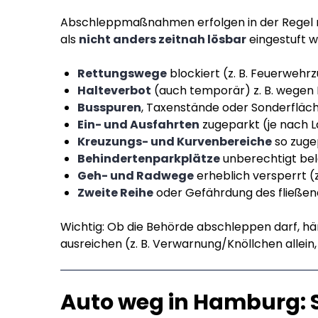
Abschleppmaßnahmen erfolgen in der Regel ni
als
nicht anders zeitnah lösbar
eingestuft wi
Rettungswege
blockiert (z. B. Feuerwehr
Halteverbot
(auch temporär) z. B. wegen 
Busspuren
, Taxenstände oder Sonderfläch
Ein- und Ausfahrten
zugeparkt (je nach 
Kreuzungs- und Kurvenbereiche
so zugep
Behindertenparkplätze
unberechtigt bel
Geh- und Radwege
erheblich versperrt (
Zweite Reihe
oder Gefährdung des fließen
Wichtig: Ob die Behörde abschleppen darf, hä
ausreichen (z. B. Verwarnung/Knöllchen allein
Auto weg in Hamburg: S