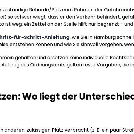
e zuständige Behörde/Polizei im Rahmen der Gefahrena
oß so schwer wiegt, dass er den Verkehr behindert, gefäh
uto ist weg, ein Zettel an der Stelle hilft nur begrenzt – u
hritt-für-Schritt-Anleitung
, wie Sie in Hamburg schnell
se entstehen können und wie Sie sinnvoll vorgehen, we
emein gehalten und ersetzen keine individuelle Rechtsbe
m Auftrag des Ordnungsamts gelten feste Vorgaben, die 
en: Wo liegt der Unterschie
en anderen, zulässigen Platz verbracht (z. B. ein paar Str