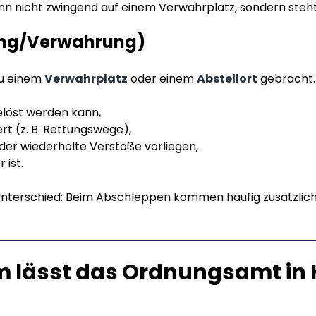
dann nicht zwingend auf einem Verwahrplatz, sondern ste
lung/Verwahrung)
zu einem
Verwahrplatz
oder einem
Abstellort
gebracht. 
elöst werden kann,
rt (z. B. Rettungswege),
der wiederholte Verstöße vorliegen,
 ist.
 Unterschied: Beim Abschleppen kommen häufig zusätzlic
m lässt das Ordnungsamt i