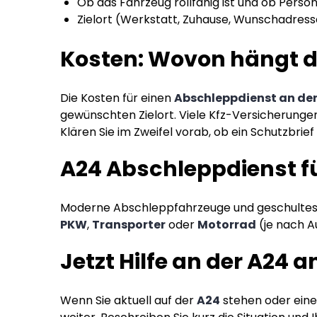
Ob das Fahrzeug rollfähig ist und ob Person
Zielort (Werkstatt, Zuhause, Wunschadress
Kosten: Wovon hängt de
Die Kosten für einen
Abschleppdienst an de
gewünschten Zielort. Viele Kfz-Versicherunge
Klären Sie im Zweifel vorab, ob ein Schutzbrief
A24 Abschleppdienst f
Moderne Abschleppfahrzeuge und geschultes P
PKW
,
Transporter
oder
Motorrad
(je nach A
Jetzt Hilfe an der A24 
Wenn Sie aktuell auf der
A24
stehen oder einen