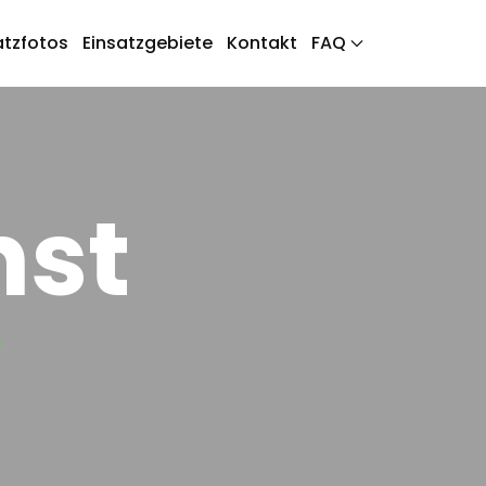
atzfotos
Einsatzgebiete
Kontakt
FAQ
nst
e