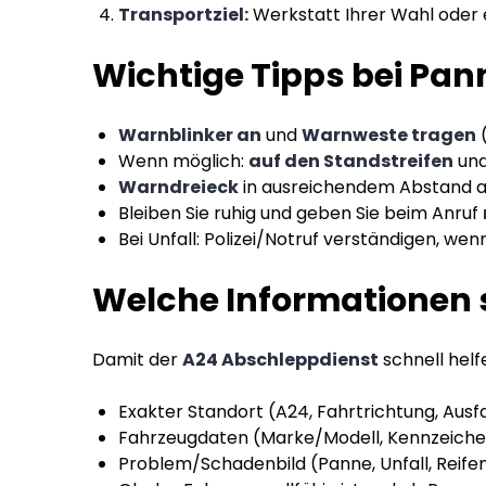
Transportziel:
Werkstatt Ihrer Wahl oder 
Wichtige Tipps bei Pan
Warnblinker an
und
Warnweste tragen
(
Wenn möglich:
auf den Standstreifen
und
Warndreieck
in ausreichendem Abstand au
Bleiben Sie ruhig und geben Sie beim Anruf
Bei Unfall: Polizei/Notruf verständigen, we
Welche Informationen s
Damit der
A24 Abschleppdienst
schnell helf
Exakter Standort (A24, Fahrtrichtung, Aus
Fahrzeugdaten (Marke/Modell, Kennzeich
Problem/Schadenbild (Panne, Unfall, Reifen,