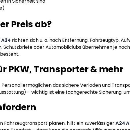
en in Sicherheit sind
e)
r Preis ab?
r A24
richten sich u. a. nach Entfernung, Fahrzeugtyp, Auf
n, Schutzbriefe oder Automobilclubs übernehmen je nach 
 besteht.
ür PKW, Transporter & mehr
ersonal ermöglichen das sichere Verladen und Transpor
usstattung) – wichtig ist eine fachgerechte Sicherung, 
anfordern
 Fahrzeugtransport planen, hilft ein zuverlässiger
A24 A