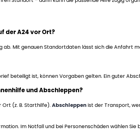
 Ihren Standort – dann kann die passende Hilfe zügig organ
uf der A24 vor Ort?
 ab. Mit genauen Standortdaten lässt sich die Anfahrt me
rief beteiligt ist, können Vorgaben gelten. Ein guter Abs
nnenhilfe und Abschleppen?
t (z. B. Starthilfe).
Abschleppen
ist der Transport, we
rmation. Im Notfall und bei Personenschäden wählen Sie b