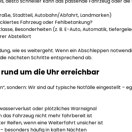
fos, desto schneller kann das passende Fahrzeug oder die 
raße, Stadtteil, Autobahn/Abfahrt, Landmarken)
lockiertes Fahrzeug oder Fehlbetankung?
sse, Besonderheiten (z. B. E-Auto, Automatik, tiefergele
er Abstellort
ung, wie es weitergeht. Wenn ein Abschleppen notwendig i
r die nächsten Schritte entsprechend ab.
r rund um die Uhr erreichbar
“, sondern: Wir sind auf typische Notfälle eingestellt – e
wasserverlust oder plötzliches Warnsignal
das Fahrzeug nicht mehr fahrbereit ist
er Reifen, wenn eine Weiterfahrt unsicher ist
 – besonders häufig in kalten Nächten