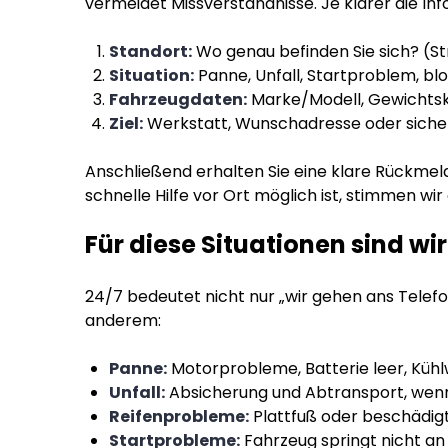
vermeidet Missverständnisse. Je klarer die In
Standort:
Wo genau befinden Sie sich? (St
Situation:
Panne, Unfall, Startproblem, b
Fahrzeugdaten:
Marke/Modell, Gewichtskla
Ziel:
Werkstatt, Wunschadresse oder sicher
Anschließend erhalten Sie eine klare Rückmeld
schnelle Hilfe vor Ort möglich ist, stimmen wi
Für diese Situationen sind wi
24/7 bedeutet nicht nur „wir gehen ans Telefon
anderem:
Panne:
Motorprobleme, Batterie leer, Kühl
Unfall:
Absicherung und Abtransport, wenn 
Reifenprobleme:
Plattfuß oder beschädigt
Startprobleme:
Fahrzeug springt nicht an