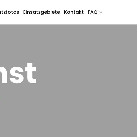
atzfotos
Einsatzgebiete
Kontakt
FAQ
nst
e